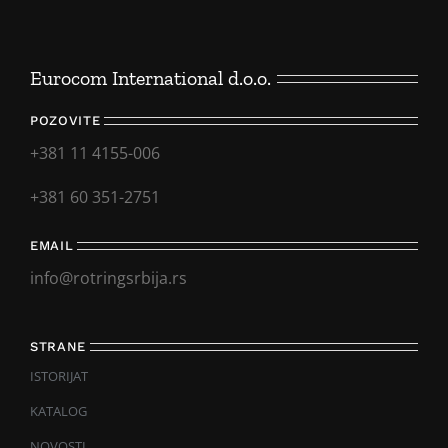
Eurocom International d.o.o.
POZOVITE
+381 11 4155-006
+381 60 351-2751
EMAIL
info@rotringsrbija.rs
STRANE
ISTORIJAT
KATALOG
NOVOSTI