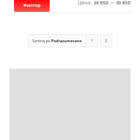
Цена:
—
Мин
Мак
20 RSD
30 RSD
Table
Филтер
цен
цен
Gumice
Sortiraj po
Podrazumevano