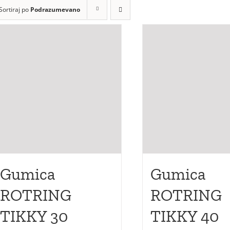
Sortiraj po
Podrazumevano
а
а
Gumica
Gumica
ROTRING
ROTRING
TIKKY 30
TIKKY 40