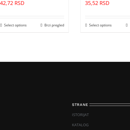
42,72
RSD
35,52
RSD
Select options
Brzi pregled
Select options
STRANE
ISTORIJAT
KATALOG