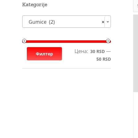
Kategorije
Gumice (2)
×
Цена:
—
Минималн
Максималн
30 RSD
Филтер
50 RSD
цена
цена