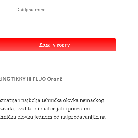
Debljina mine
Додај у корпу
ING TIKKY III FLUO Oranž
znatija i najbolja tehnička olovka nemačkog
zrada, kvalitetni materijali i pouzdani
hničku olovku jednom od najprodavanijih na