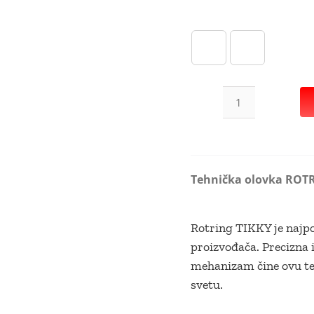
Tehnička
olovka
ROTRING
TIKKY
Tehnička olovka ROTR
III
FLUO
Oranž
Rotring TIKKY je najpo
количина
proizvođača. Precizna i
mehanizam čine ovu te
svetu.