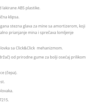
d lakirane ABS plastike.
ična klipsa.
gana stezna glava za mine sa amortizerom, koji
lno prianjanje mina i sprečava lomljenje
olovka sa Click&Click mehanizmom.
ržač) od prirodne gume za bolji osećaj prilikom
ce (čepa).
st.
lovaka.
7215.