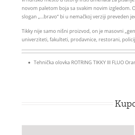
novom paletom boja sa svakim novim izgledom. Ova
slogan „…bravo“ bi u nemačkoj verziji preveden 
Tikky nije samo nišni proizvod, on je masovni „gen
univerziteti, fakulteti, prodavnice, restorani, policija
Tehnička olovka ROTRING TIKKY III FLUO Ora
Kupc