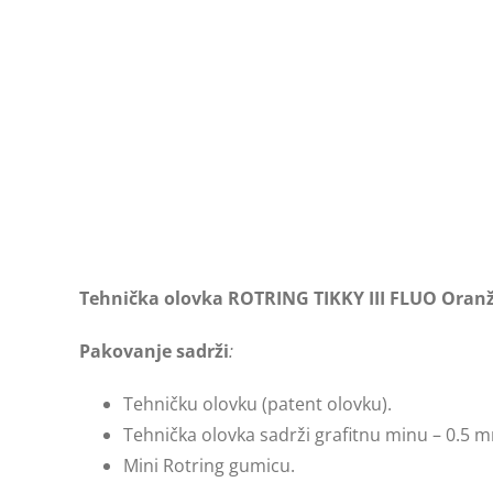
Tehnička olovka ROTRING TIKKY III FLUO Oran
Pakovanje sadrži
:
Tehničku olovku (patent olovku).
Tehnička olovka sadrži grafitnu minu – 0.5 m
Mini Rotring gumicu.