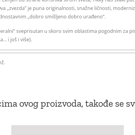
 „zvezda” je puna originalnosti, snažne ličnosti, moderni
jednostavnim „dobro smišljeno dobro urađeno“.
eralni“ sveprisutan u skoro svim oblastima pogodnim za pisan
… i još i više).
nž.
ima ovog proizvoda, takođe se sv