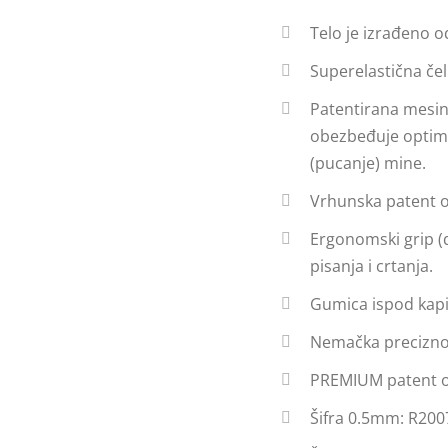
Telo je izrađeno o
Superelastična čel
Patentirana mesin
obezbeđuje optima
(pucanje) mine.
Vrhunska patent 
Ergonomski grip (d
pisanja i crtanja.
Gumica ispod kapi
Nemačka precizno
PREMIUM patent o
Šifra 0.5mm: R200