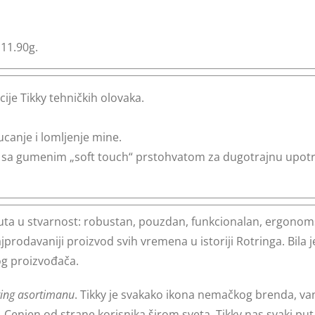
 11.90g.
ije Tikky tehničkih olovaka.
canje i lomljenje mine.
ike sa gumenim „soft touch“ prstohvatom za dugotrajnu upot
uta u stvarnost: robustan, pouzdan, funkcionalan, ergonoms
jprodavaniji proizvod svih vremena u istoriji Rotringa. Bila
g proizvođača.
ing asortimanu
. Tikky je svakako ikona nemačkog brenda, 
. Cenjen od strane korisnika širom sveta, Tikky nas svaki pu