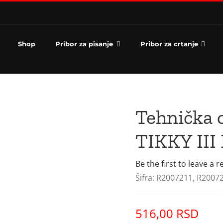
Shop
Pribor za pisanje
Pribor za crtanje
Tehnička
TIKKY III
Be the first to leave a r
Šifra:
R2007211, R2007
516,00
RSD