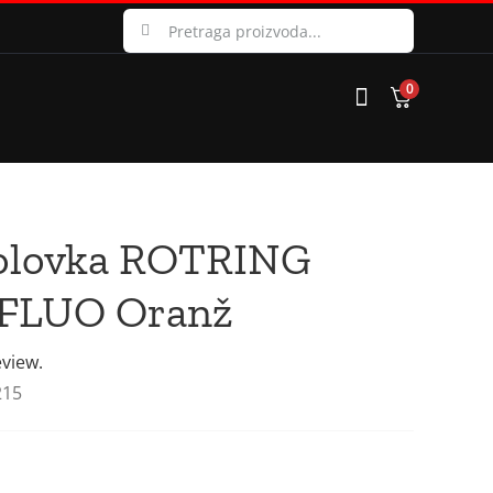
Search
for:
0
 olovka ROTRING
 FLUO Oranž
eview.
215