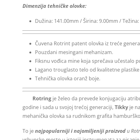
Dimenzija tehničke olovke:
Dužina: 141.00mm / Širina: 9.00mm / Težina:
Čuvena Rotrint patent olovka iz treće generac
Pouzdani mesingani mehanizam.
Fiksnu vođica mine koja sprečava učestalo pu
Lagano trouglasto telo od kvalitetne plast
Tehnička olovka oranž boje.
Rotring
je želeo da prevede konjugaciju atrib
godine i sada u svojoj trećoj generaciji,
Tikky
je na
mehanička olovka sa rudnikom grafita hamburško
To je
najpopularniji i najomiljeniji proizvod
u Rotr
vrhunsko mesto u istoriji instrumenata za pisanje