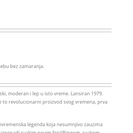
rebu bez zamaranja.
ki, moderan i lep u isto vreme. Lansiran 1979.
 je to revolucionarni proizvod svog vremena, prva
vanvremenska legenda koja nesumnjivo zauzima
t iznenadi svakim novim fejsliftingom, svakom