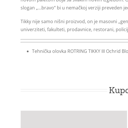
slogan „…bravo“ bi u nemačkoj verziji preveden 
Tikky nije samo nišni proizvod, on je masovni „gen
univerziteti, fakulteti, prodavnice, restorani, policija
Tehnička olovka ROTRING TIKKY III Ochrid Bl
Kupc