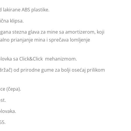
d lakirane ABS plastike.
ična klipsa.
gana stezna glava za mine sa amortizerom, koji
lno prianjanje mina i sprečava lomljenje
olovka sa Click&Click mehanizmom.
ržač) od prirodne gume za bolji osećaj prilikom
ce (čepa).
st.
lovaka.
65.