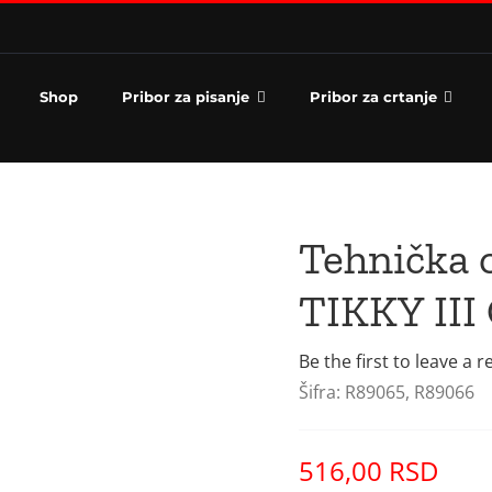
Shop
Pribor za pisanje
Pribor za crtanje
Tehnička
TIKKY III
Be the first to leave a r
Šifra:
R89065, R89066
516,00
RSD