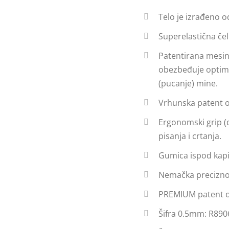
Telo je izrađeno o
Superelastična čel
Patentirana mesin
obezbeđuje optima
(pucanje) mine.
Vrhunska patent 
Ergonomski grip (d
pisanja i crtanja.
Gumica ispod kapi
Nemačka precizno
PREMIUM patent o
Šifra 0.5mm: R890