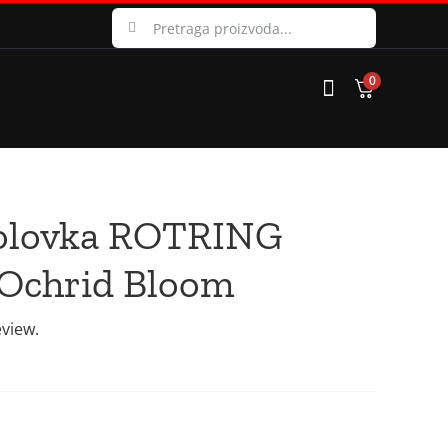
Search
for:
0
 olovka ROTRING
 Ochrid Bloom
eview.