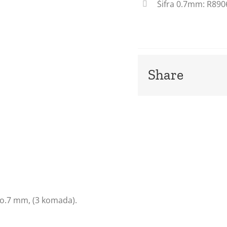
Šifra 0.7mm: R890
Share
i o.7 mm, (3 komada).