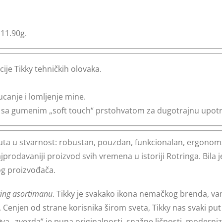
 11.90g.
ije Tikky tehničkih olovaka.
canje i lomljenje mine.
ike sa gumenim „soft touch“ prstohvatom za dugotrajnu upot
uta u stvarnost: robustan, pouzdan, funkcionalan, ergonoms
jprodavaniji proizvod svih vremena u istoriji Rotringa. Bila
g proizvođača.
ing asortimanu
. Tikky je svakako ikona nemačkog brenda, 
. Cenjen od strane korisnika širom sveta, Tikky nas svaki pu
 „zvezda” je puna originalnosti, snažne ličnosti, moderni