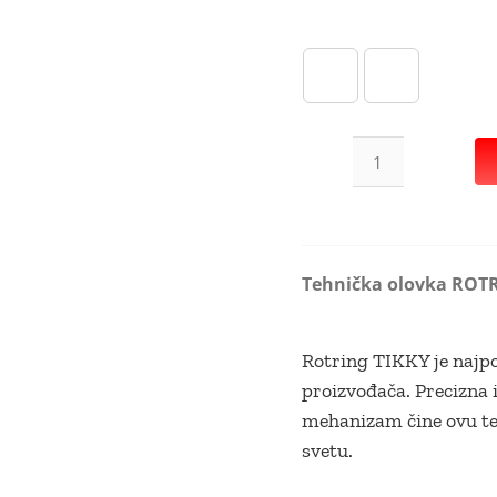
Tehnička
olovka
ROTRING
TIKKY
Tehnička olovka ROTRI
III
Ochrid
Bloom
Rotring TIKKY je najpo
количина
proizvođača. Precizna i
mehanizam čine ovu te
svetu.