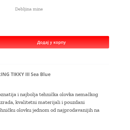
Debljina mine
Додај у корпу
NG TIKKY III Sea Blue
znatija i najbolja tehnička olovka nemačkog
zrada, kvalitetni materijali i pouzdani
hničku olovku jednom od najprodavanijih na