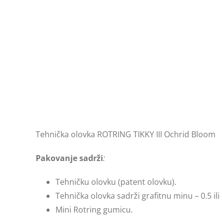
Tehnička olovka ROTRING TIKKY III Ochrid Bloom
Pakovanje sadrži
:
Tehničku olovku (patent olovku).
Tehnička olovka sadrži grafitnu minu – 0.5 il
Mini Rotring gumicu.