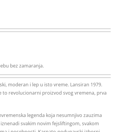
rebu bez zamaranja.
ki, moderan i lep u isto vreme. Lansiran 1979.
 je to revolucionarni proizvod svog vremena, prva
vanvremenska legenda koja nesumnjivo zauzima
t iznenadi svakim novim fejsliftingom, svakom
zma i posebnosti. Karpato-podunavski izborni