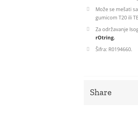
Može se mešati sa
gumicom T20 ili T
Za održavanje Isog
rOtring
.
Šifra: R0194660.
Share