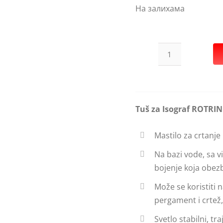
На залихама
Tuš
za
Isograf
ROTRING
Tuš za Isograf ROTRIN
crni
23ml
Mastilo za crtanje 
количина
Na bazi vode, sa 
bojenje koja obez
Može se koristiti 
pergament i crtež,
Svetlo stabilni, tr