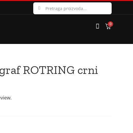
Search
for:
0
ograf ROTRING crni
eview.