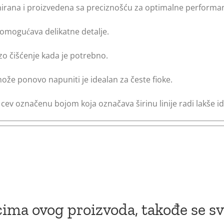
ajnirana i proizvedena sa preciznošću za optimalne performa
omogućava delikatne detalje.
rzo čišćenje kada je potrebno.
 može ponovo napuniti je idealan za česte fioke.
cev označenu bojom koja označava širinu linije radi lakše ide
ima ovog proizvoda, takođe se sv