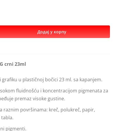
Додај у корпу
G crni 23ml
i grafiku u plastičnoj bočici 23 ml. sa kapanjem.
visokom fluidnošću i koncentracijom pigmenata za
beđuje premaz visoke gustine.
na raznim površinama: kreč, polukreč, papir,
 tabla.
ajni pigmenti.