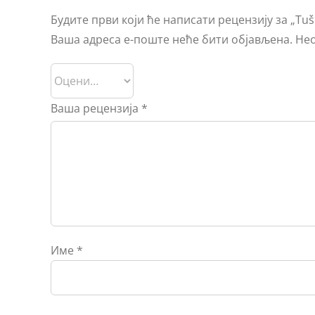
Будите први који ће написати рецензију за „Tuš 
Ваша адреса е-поште неће бити објављена.
Нео
Ваша рецензија
*
Име
*