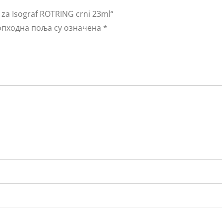
za Isograf ROTRING crni 23ml“
пходна поља су означена
*