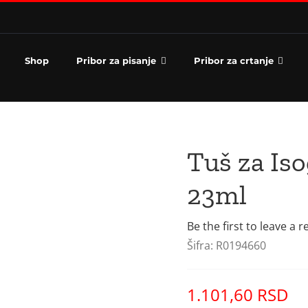
Shop
Pribor za pisanje
Pribor za crtanje
Tuš za Is
23ml
Be the first to leave a r
Šifra:
R0194660
1.101,60
RSD