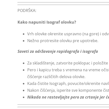
PODRŠKA:
Kako napuniti Isograf olovku?
Vrh olovke okrenite uspravno (na gore) i od
Nežno protresite olovku pre upotrebe.
Saveti za održavanje rapidografa i isografa
Za skladištenje, zatvorite poklopac i položite 
Pero i kapicu treba s vremena na vreme očisti
čišćenje različitih delova olovke.
Kada čistite Isograph, povucite/okrenite navla
Nakon čišćenja, isperite sve komponente čis
Nikada ne rastavljajte pero za crtanje jer ć