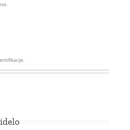
nse.
ntifikacije.
idelo