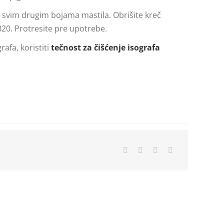
 svim drugim bojama mastila. Obrišite kreč
B20. Protresite pre upotrebe.
rafa, koristiti
tečnost za čišćenje isografa