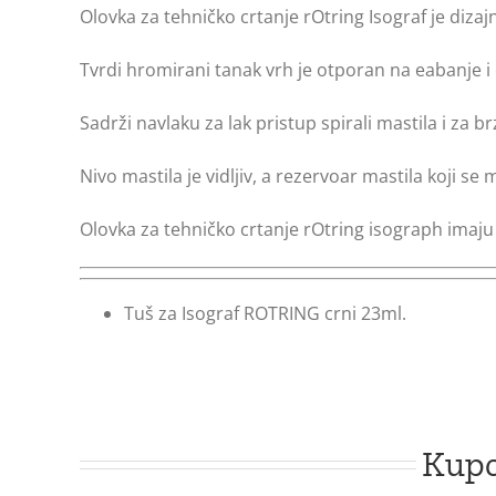
Olovka za tehničko crtanje rOtring Isograf je diz
Tvrdi hromirani tanak vrh je otporan na eabanje i 
Sadrži navlaku za lak pristup spirali mastila i za b
Nivo mastila je vidljiv, a rezervoar mastila koji se
Olovka za tehničko crtanje rOtring isograph imaju 
Tuš za Isograf ROTRING crni 23ml.
Kupc