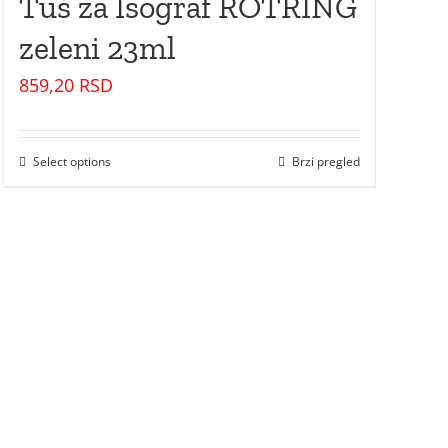
Tuš za Isograf ROTRING
zeleni 23ml
859,20
RSD
Select options
Brzi pregled