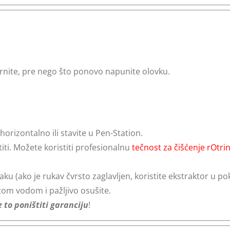
vrnite, pre nego što ponovo napunite olovku.
horizontalno ili stavite u Pen-Station.
ti. Možete koristiti profesionalnu
tečnost za čišćenje rOtri
ku (ako je rukav čvrsto zaglavljen, koristite ekstraktor u po
tom vodom i pažljivo osušite.
e to poništiti garanciju
!