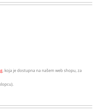
ng
, koja je dostupna na našem web shopu, za
klopcu).